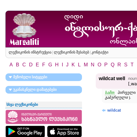
ლექსიკონის ინსტრუქცია
|
ლექსიკონის შესახებ
|
კონტაქტი
A
B
C
D
E
F
G
H
I
J
K
L
M
N
O
P
Q
R
S
T
მეზობელი სიტყვები
wildcat well
noun
[͵wa
უკანასკნელი დამატებები
სამთ.
პირველი 
გაბურღული
).
სხვა ლექსიკონები
wildcat