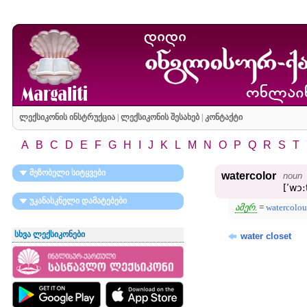
ლექსიკონის ინსტრუქცია
|
ლექსიკონის შესახებ
|
კონტაქტი
A
B
C
D
E
F
G
H
I
J
K
L
M
N
O
P
Q
R
S
T
მეზობელი სიტყვები
watercolor
noun
[ʹwɔ:
უკანასკნელი დამატებები
ამერ.
=
watercolou
სხვა ლექსიკონები
water closet