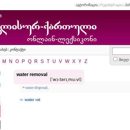
ავტორიზაცია
|
რეგისტრაცია
|
პა
ახებ
|
კონტაქტი
მთელ 
M
N
O
P
Q
R
S
T
U
V
W
X
Y
Z
water removal
[ʹwɔ:tərɪ͵mu:vl]
=
water disposal
.
water rat