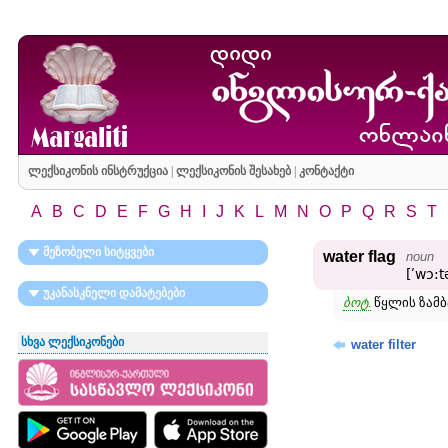
ლექსიკონის ინსტრუქცია
|
ლექსიკონის შესახებ
|
კონტაქტი
A
B
C
D
E
F
G
H
I
J
K
L
M
N
O
P
Q
R
S
T
მეზობელი სიტყვები
water flag
noun
[ʹwɔ:t
უკანასკნელი დამატებები
ბოტ.
წყლის ზამბა
სხვა ლექსიკონები
water filter