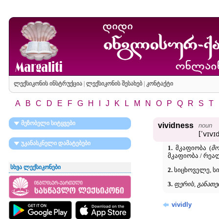
ლექსიკონის ინსტრუქცია
|
ლექსიკონის შესახებ
|
კონტაქტი
A
B
C
D
E
F
G
H
I
J
K
L
M
N
O
P
Q
R
S
T
მეზობელი სიტყვები
vividness
noun
[ʹvɪvɪ
უკანასკნელი დამატებები
1.
მკაფიობა (
მო
მკაფიობა / რეა
სხვა ლექსიკონები
2.
სიცხოველე, ს
3.
ფერის, განათე
vividly