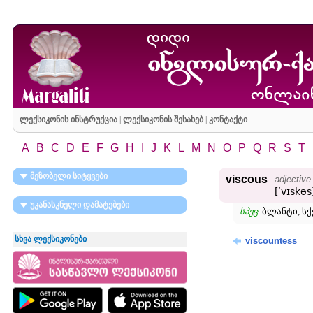
ლექსიკონის ინსტრუქცია
|
ლექსიკონის შესახებ
|
კონტაქტი
A
B
C
D
E
F
G
H
I
J
K
L
M
N
O
P
Q
R
S
T
მეზობელი სიტყვები
viscous
adjective
[ʹvɪskəs
უკანასკნელი დამატებები
სპეც.
ბლანტი, სქე
სხვა ლექსიკონები
viscountess