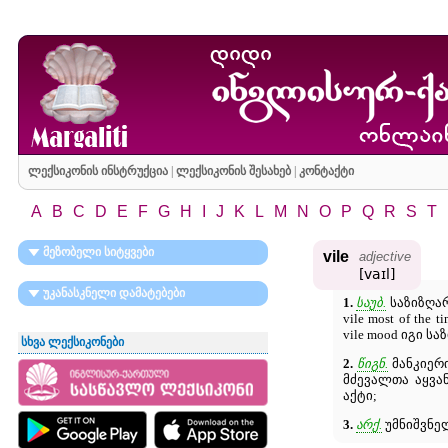
ლექსიკონის ინსტრუქცია
|
ლექსიკონის შესახებ
|
კონტაქტი
A
B
C
D
E
F
G
H
I
J
K
L
M
N
O
P
Q
R
S
T
მეზობელი სიტყვები
vile
adjective
[vaɪl]
უკანასკნელი დამატებები
1.
საუბ.
საზიზღარი
vile most of th
vile mood იგი ს
სხვა ლექსიკონები
2.
წიგნ.
მანკიერი,
მძევალთა აყვან
აქტი;
3.
არქ.
უმნიშვნელ