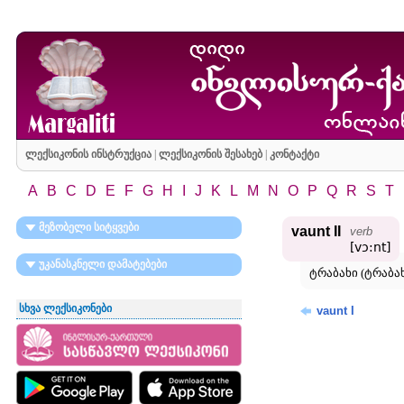
ლექსიკონის ინსტრუქცია
|
ლექსიკონის შესახებ
|
კონტაქტი
A
B
C
D
E
F
G
H
I
J
K
L
M
N
O
P
Q
R
S
T
მეზობელი სიტყვები
vaunt II
verb
[vɔ:nt]
უკანასკნელი დამატებები
ტრაბახი (ტრაბახ
სხვა ლექსიკონები
vaunt I