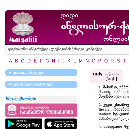
ლექსიკონის ინსტრუქცია
|
ლექსიკონის შესახებ
|
კონტაქტი
A
B
C
D
E
F
G
H
I
J
K
L
M
N
O
P
Q
R
S
T
მეზობელი სიტყვები
ugly
adjective
[ʹʌglɪ]
უკანასკნელი დამატებები
1.
მახინჯი, უშნო,
მახინჯი / უშნო 
მსუქანი იყო; an 
სხვა ლექსიკონები
2.
ცუდი, უსიამოვ
fire alarm სახან
stadium სტადიო
ამაზრზენი / ყო
3.
სახიფათო, მუქა