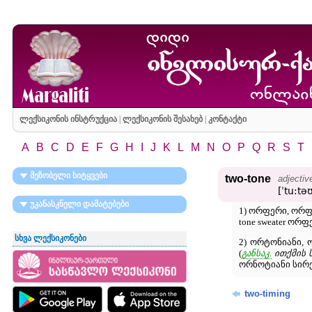
ლექსიკონის ინსტრუქცია
|
ლექსიკონის შესახებ
|
კონტაქტი
A
B
C
D
E
F
G
H
I
J
K
L
M
N
O
P
Q
R
S
T
მეზობელი სიტყვები
two-tone
adjectiv
[ˈtu:tə
უკანასკნელი დამატებები
1) ორფერი, ორფ
tone sweater ორ
სხვა ლექსიკონები
2) ორტონიანი, 
(
განსაკ.
ითქმის 
ორნოტიანი სირე
two-timing