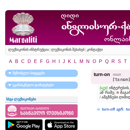
ლექსიკონის ინსტრუქცია
|
ლექსიკონის შესახებ
|
კონტაქტი
A
B
C
D
E
F
G
H
I
J
K
L
M
N
O
P
Q
R
S
T
მეზობელი სიტყვები
turn-on
noun
[ˈtɜ:nɒn]
უკანასკნელი დამატებები
საუბ.
ინტერესის,
≅
ან
რამე;
მაგარ
/ ამგზნები ღიმი
სხვა ლექსიკონები
turn-off
.
tu
აგრ