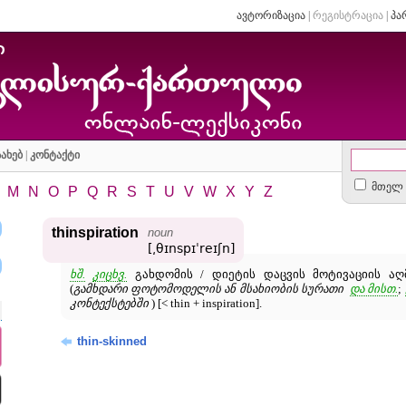
ავტორიზაცია
|
რეგისტრაცია
|
პა
ახებ
|
კონტაქტი
მთელ 
M
N
O
P
Q
R
S
T
U
V
W
X
Y
Z
thinspiration
noun
[͵θɪnspɪˈreɪʃn]
ხშ.
კიცხვ.
გახდომის / დიეტის დაცვის მოტივაციის ა
(
გამხდარი ფოტომოდელის ან მსახიობის სურათი
და მისთ.
;
კონტექსტებში
) [< thin + inspiration].
thin-skinned