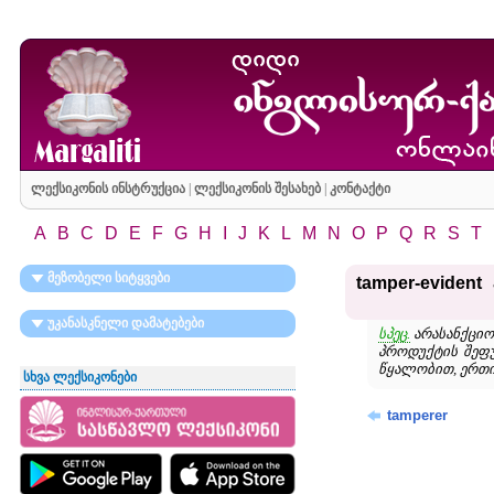
ლექსიკონის ინსტრუქცია
|
ლექსიკონის შესახებ
|
კონტაქტი
A
B
C
D
E
F
G
H
I
J
K
L
M
N
O
P
Q
R
S
T
მეზობელი სიტყვები
tamper-evident
უკანასკნელი დამატებები
სპეც.
არასანქციო
პროდუქტის შეფუ
წყალობით, ერთი 
სხვა ლექსიკონები
tamperer