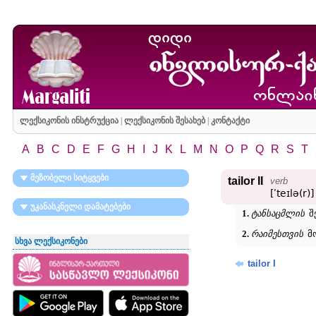
ლექსიკონის ინსტრუქცია
|
ლექსიკონის შესახებ
|
კონტაქტი
A
B
C
D
E
F
G
H
I
J
K
L
M
N
O
P
Q
R
S
T
მეზობელი სიტყვები
tailor II
verb
[ʹteɪlə(r)]
უკანასკნელი დამატებები
1.
ტანსაცმლის
შ
2.
რაიმესთვის
მო
სხვა ლექსიკონები
tailor I