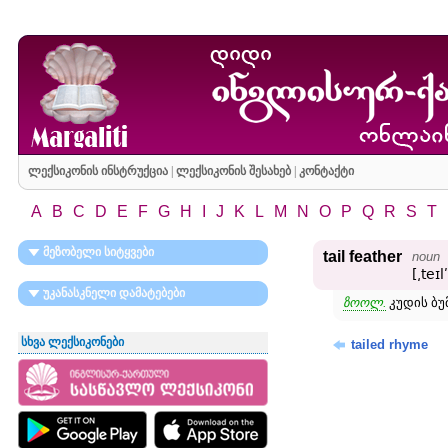
ლექსიკონის ინსტრუქცია
|
ლექსიკონის შესახებ
|
კონტაქტი
A
B
C
D
E
F
G
H
I
J
K
L
M
N
O
P
Q
R
S
T
მეზობელი სიტყვები
tail feather
noun
[͵teɪl
უკანასკნელი დამატებები
ზოოლ.
კუდის ბუ
სხვა ლექსიკონები
tailed rhyme