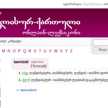
ავტორიზაცია
|
რეგისტრაცია
|
პა
ახებ
|
კონტაქტი
მთელ 
M
N
O
P
Q
R
S
T
U
V
W
X
Y
Z
taenioid
adjective
[ˈti:nɪɔɪd]
1.
სპეც.
ლენტისებური, თასმისებური; ლენტის / თასმის ფორ
2.
ჰელმ.
ლენტისებურ / თასმისებურ ჭიებთან დაკავშირებულ
taeniodont