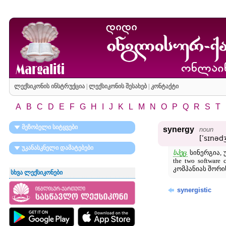
ლექსიკონის ინსტრუქცია
|
ლექსიკონის შესახებ
|
კონტაქტი
A
B
C
D
E
F
G
H
I
J
K
L
M
N
O
P
Q
R
S
T
მეზობელი სიტყვები
synergy
noun
[ʹsɪnədʒ
უკანასკნელი დამატებები
სპეც.
სინერგია, 
the two softwa
კომპანიას შორი
სხვა ლექსიკონები
synergistic