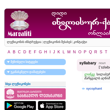
ლექსიკონის ინსტრუქცია
|
ლექსიკონის შესახებ
|
კონტაქტი
A
B
C
D
E
F
G
H
I
J
K
L
M
N
O
P
Q
R
S
T
მეზობელი სიტყვები
syllabary
noun
[ʹsɪləb
უკანასკნელი დამატებები
ლინგვ.
სილაბური
მარცვალს აღნიშ
სხვა ლექსიკონები
sycophant