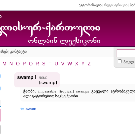
ავტორიზაცია
|
რეგისტრაცია
|
პა
ახებ
|
კონტაქტი
მთელ 
M
N
O
P
Q
R
S
T
U
V
W
X
Y
Z
swamp I
noun
[swɒmp]
ჭაობი; impassable [tropical] swamps გაუვალი [ტროპიკული] 
ალიგატორებით სავსე ჭაობი.
swam