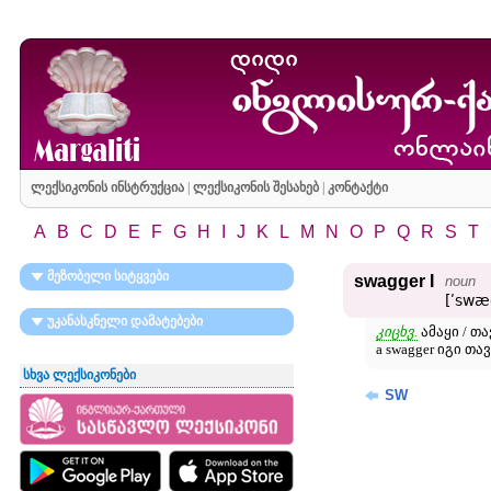
ლექსიკონის ინსტრუქცია
|
ლექსიკონის შესახებ
|
კონტაქტი
A
B
C
D
E
F
G
H
I
J
K
L
M
N
O
P
Q
R
S
T
მეზობელი სიტყვები
swagger I
noun
[ʹswæ
უკანასკნელი დამატებები
კიცხვ.
ამაყი / თ
a swagger იგი 
სხვა ლექსიკონები
SW