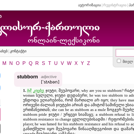
ავტორიზაცია
|
რეგისტრაცია
|
პა
ახებ
|
კონტაქტი
მთელ 
M
N
O
P
Q
R
S
T
U
V
W
X
Y
Z
stubborn
adjective
[ʹstʌbən]
1.
ხშ.
კიცხვ.
ჯიუტი; შეუპოვარი; why are you so stubborn? რატომ
woman სულელი, ჯიუტი დედაბერი; he was too stubborn to adm
უნდოდა ეღიარებინა, რომ მართალი არ იყო; they have massive 
ორივენი ძალიან ჯიუტები არიან და ამიტომ საშინელი უსი
ერთმანეთთან; she can be as stubborn as a mule ზოგჯერ შეუ
stubborn pride ჯიუტი / ურყევი სიამაყე; a stubborn refusal t
stubborn resistance to change ცვლილებისადმი / რეფორმების
player, he was famed for his stubborn resistance and his refusa
განთქმული იყო შეუპოვარი წინააღმდეგობით და დამარცხ
crusade შეუპოვარი კამპანია;