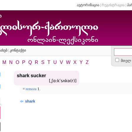
ავტორიზაცია
|
რეგისტრაცია
|
პა
ახებ
|
კონტაქტი
მთელ 
M
N
O
P
Q
R
S
T
U
V
W
X
Y
Z
shark sucker
[͵ʃɑ:kʹsʌkə(r)]
=
remora
1.
shark