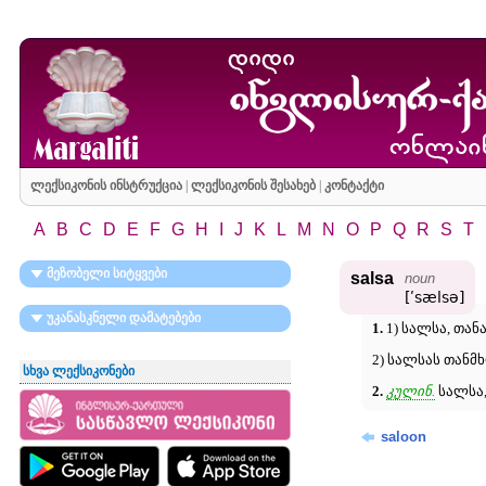
ლექსიკონის ინსტრუქცია
|
ლექსიკონის შესახებ
|
კონტაქტი
A
B
C
D
E
F
G
H
I
J
K
L
M
N
O
P
Q
R
S
T
მეზობელი სიტყვები
salsa
noun
[ʹsælsə]
უკანასკნელი დამატებები
1.
1) სალსა, თა
2) სალსას თანმხ
სხვა ლექსიკონები
2.
კულინ.
სალსა,
saloon