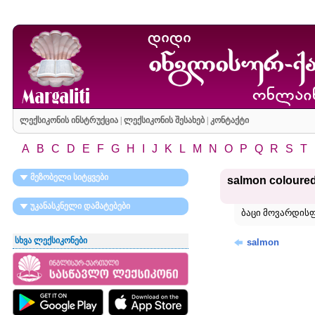
ლექსიკონის ინსტრუქცია
|
ლექსიკონის შესახებ
|
კონტაქტი
A
B
C
D
E
F
G
H
I
J
K
L
M
N
O
P
Q
R
S
T
მეზობელი სიტყვები
salmon coloure
უკანასკნელი დამატებები
ბაცი მოვარდის
სხვა ლექსიკონები
salmon