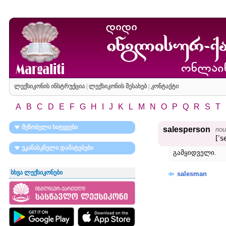
ლექსიკონის ინსტრუქცია
|
ლექსიკონის შესახებ
|
კონტაქტი
A
B
C
D
E
F
G
H
I
J
K
L
M
N
O
P
Q
R
S
T
მეზობელი სიტყვები
salesperson
nou
[ʹs
უკანასკნელი დამატებები
გამყიდველი.
სხვა ლექსიკონები
salesman