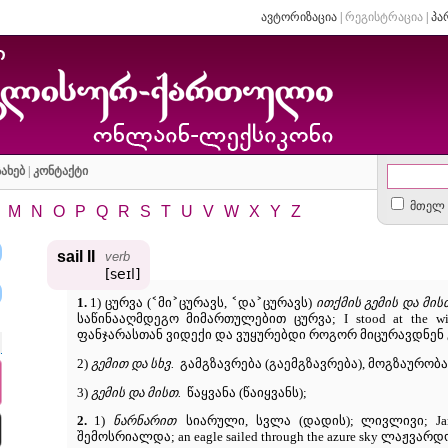
ავტორიზაცია
|
რეგისტრაცია
|
პა
ახებ
|
კონტაქტი
მთელ 
M
N
O
P
Q
R
S
T
U
V
W
X
Y
Z
sail II
verb
[seɪl]
˂
˃
˂
˃
1.
1) ცურვა (
მი
ცურავს,
და
ცურავს)
ითქმის გემის და მისთ
საწინააღმდეგო მიმართულებით ცურვა; I stood at the wind
ფანჯარასთან ვიდექი და ვუყურებდი როგორ მიცურავდნენ 
2)
გემით და სხვ.
გამგზავრება (გაემგზავრება), მოგზაურობა
3)
გემის და მისთ.
წაყვანა (წაიყვანს);
2.
1)
ნარნარით
სიარული, სვლა (დადის); ლივლივი; Jane 
შემოსრიალდა; an eagle sailed through the azure sky ლაჟვ