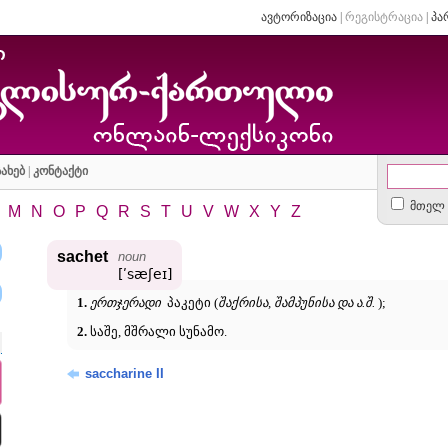
ავტორიზაცია
|
რეგისტრაცია
|
პა
ახებ
|
კონტაქტი
მთელ 
M
N
O
P
Q
R
S
T
U
V
W
X
Y
Z
sachet
noun
[ʹsæʃeɪ]
1.
ერთჯერადი
პაკეტი (
შაქრისა, შამპუნისა და ა.შ.
);
2.
საშე, მშრალი სუნამო.
saccharine II