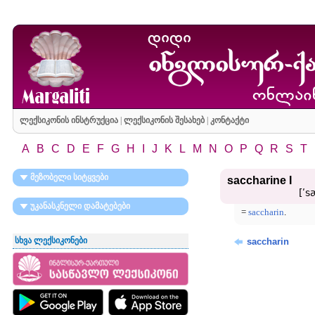
ლექსიკონის ინსტრუქცია
|
ლექსიკონის შესახებ
|
კონტაქტი
A
B
C
D
E
F
G
H
I
J
K
L
M
N
O
P
Q
R
S
T
მეზობელი სიტყვები
saccharine I
[ʹs
უკანასკნელი დამატებები
=
saccharin
.
სხვა ლექსიკონები
saccharin