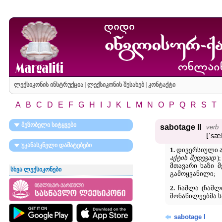
ლექსიკონის ინსტრუქცია
|
ლექსიკონის შესახებ
|
კონტაქტი
A
B
C
D
E
F
G
H
I
J
K
L
M
N
O
P
Q
R
S
T
მეზობელი სიტყვები
sabotage II
verb
[ʹsæ
უკანასკნელი დამატებები
1.
დივერსიული ა
აქტის შედეგად
)
მთავარი ხაზი 
სხვა ლექსიკონები
გამოყვანილი;
2.
ჩაშლა (ჩაშლის)
მონაწილეებმა ს
sabotage I