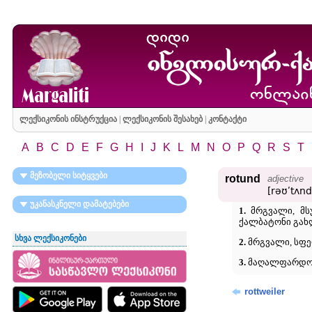
ლექსიკონის ინსტრუქცია
|
ლექსიკონის შესახებ
|
კონტაქტი
A
B
C
D
E
F
G
H
I
J
K
L
M
N
O
P
Q
R
S
T
მეზობელი სიტყვები
rotund
adjective
[rəʊʹtʌnd
უკანასკნელი დამატებები
1.
მრგვალი, მსუ
ქალბატონი გახ
სხვა ლექსიკონები
2.
მრგვალი, სფე
3.
მაღალფარდოვა
rottweiler