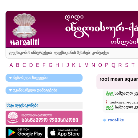
ლექსიკონის ინსტრუქცია
|
ლექსიკონის შესახებ
|
კონტაქტი
A
B
C
D
E
F
G
H
I
J
K
L
M
N
O
P
Q
R
S
T
მეზობელი სიტყვები
root mean squa
უკანასკნელი დამატებები
მათ.
საშუალო კვ
⌇
root-mean-squ
სხვა ლექსიკონები
ფიზ.
საშუალო კვ
root-like