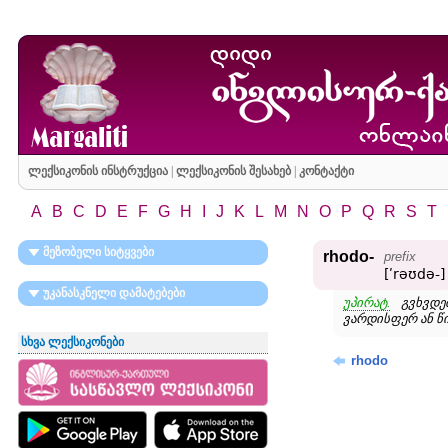
ლექსიკონის ინსტრუქცია
|
ლექსიკონის შესახებ
|
კონტაქტი
A
B
C
D
E
F
G
H
I
J
K
L
M
N
O
P
Q
R
S
T
მეზობელი სიტყვები
rhodo-
prefix
[ʹrəʊdə-]
უკანასკნელი დამატებები
უპირატ.
გვხვდე
ვარდისფერ ან წ
სხვა ლექსიკონები
rhodo