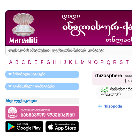
ლექსიკონის ინსტრუქცია
|
ლექსიკონის შესახებ
|
კონტაქტი
A
B
C
D
E
F
G
H
I
J
K
L
M
N
O
P
Q
R
S
T
მეზობელი სიტყვები
rhizosphere
nou
[ʹr
უკანასკნელი დამატებები
ს.-მ.
რიზოსფერო,
ირგვლივ
).
სხვა ლექსიკონები
rhizopoda