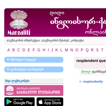
ლექსიკონის ინსტრუქცია
|
ლექსიკონის შესახებ
|
კონტაქტი
A
B
C
D
E
F
G
H
I
J
K
L
M
N
O
P
Q
R
S
T
მეზობელი სიტყვები
resplendent que
უკანასკნელი დამატებები
ზოოლ.
ფარშავან
სხვა ლექსიკონები
resplendently