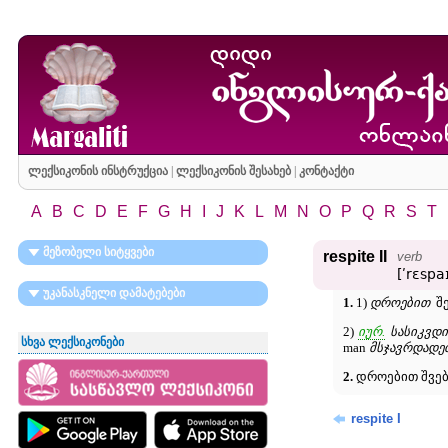
ლექსიკონის ინსტრუქცია
|
ლექსიკონის შესახებ
|
კონტაქტი
A
B
C
D
E
F
G
H
I
J
K
L
M
N
O
P
Q
R
S
T
მეზობელი სიტყვები
respite II
verb
[ʹrɛspaɪ
უკანასკნელი დამატებები
1.
1)
დროებით
შე
2)
იურ.
სასიკვდ
სხვა ლექსიკონები
man
მსჯავრდადე
2.
დროებით შვები
respite I