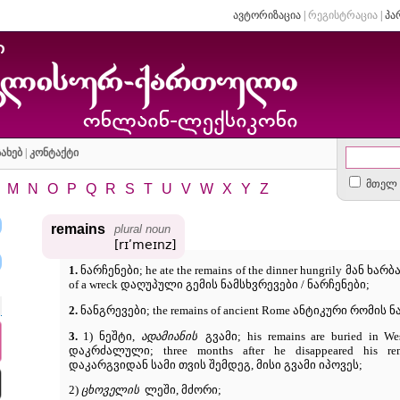
ავტორიზაცია
|
რეგისტრაცია
|
პა
ახებ
|
კონტაქტი
მთელ 
M
N
O
P
Q
R
S
T
U
V
W
X
Y
Z
remains
plural noun
[rɪʹmeɪnz]
1.
ნარჩენები; he ate the remains of the dinner hungrily მან ხ
of a wreck დაღუპული გემის ნამსხვრევები / ნარჩენები;
2.
ნანგრევები; the remains of ancient Rome ანტიკური რომის 
3.
1) ნეშტი,
ადამიანის
გვამი; his remains are buried in 
დაკრძალული; three months after he disappeared his r
დაკარგვიდან სამი თვის შემდეგ, მისი გვამი იპოვეს;
2)
ცხოველის
ლეში, მძორი;