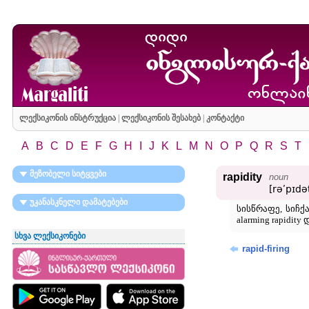
ლექსიკონის ინსტრუქცია
|
ლექსიკონის შესახებ
|
კონტაქტი
A
B
C
D
E
F
G
H
I
J
K
L
M
N
O
P
Q
R
S
T
მეზობელი სიტყვები
rapidity
noun
[rəʹpɪdət
უკანასკნელი დამატებები
სისწრაფე, სიჩქარ
alarming rapid
სხვა ლექსიკონები
rapid-firing