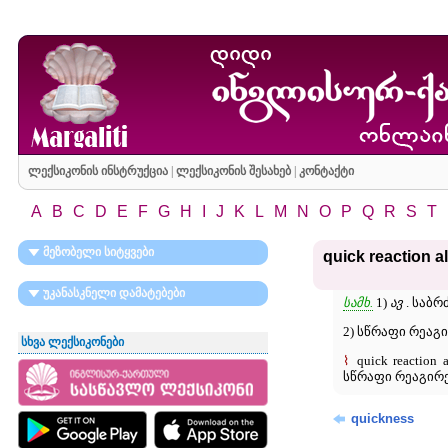
ლექსიკონის ინსტრუქცია
|
ლექსიკონის შესახებ
|
კონტაქტი
A
B
C
D
E
F
G
H
I
J
K
L
M
N
O
P
Q
R
S
T
მეზობელი სიტყვები
quick reaction al
უკანასკნელი დამატებები
სამხ.
1)
ავ
. საბ
2) სწრაფი რეაგ
სხვა ლექსიკონები
⌇
quick reaction al
სწრაფი რეაგირე
quickness