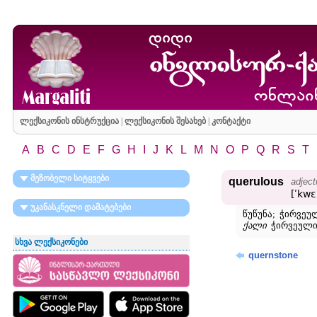
ლექსიკონის ინსტრუქცია
|
ლექსიკონის შესახებ
|
კონტაქტი
A
B
C
D
E
F
G
H
I
J
K
L
M
N
O
P
Q
R
S
T
მეზობელი სიტყვები
querulous
adject
[ʹkwɛ
უკანასკნელი დამატებები
წუწუნა; ჭირვე
ქალი
ჭირვეული 
სხვა ლექსიკონები
quernstone