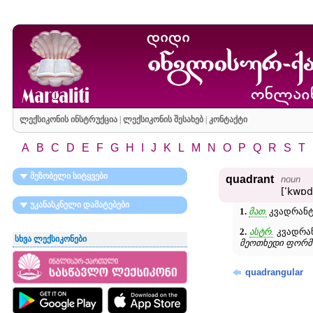
ლექსიკონის ინსტრუქცია
|
ლექსიკონის შესახებ
|
კონტაქტი
A
B
C
D
E
F
G
H
I
J
K
L
M
N
O
P
Q
R
S
T
მეზობელი სიტყვები
quadrant
noun
[ʹkwɒd
უკანასკნელი დამატებები
1.
მათ.
კვადრანტ
2.
ასტრ.
კვადრან
სხვა ლექსიკონები
მეოთხედი ფორმ
quadrangular