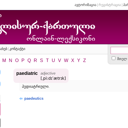
ავტორიზაცია
|
რეგისტრაცია
|
პა
ახებ
|
კონტაქტი
მთელ 
M
N
O
P
Q
R
S
T
U
V
W
X
Y
Z
paediatric
adjective
[͵pi:dɪʹætrɪk]
პედიატრიული.
paedeutics