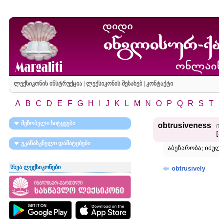
ლექსიკონის ინსტრუქცია
|
ლექსიკონის შესახებ
|
კონტაქტი
A
B
C
D
E
F
G
H
I
J
K
L
M
N
O
P
Q
R
S
T
მეზობელი სიტყვები
obtrusiveness
უკანასკნელი დამატებები
აბეზარობა; იძუ
სხვა ლექსიკონები
obtrusively