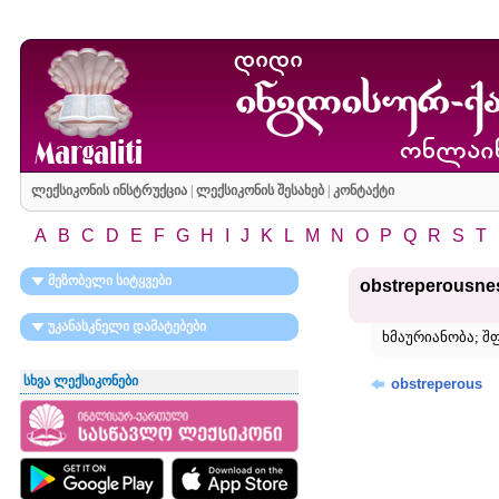
ლექსიკონის ინსტრუქცია
|
ლექსიკონის შესახებ
|
კონტაქტი
A
B
C
D
E
F
G
H
I
J
K
L
M
N
O
P
Q
R
S
T
მეზობელი სიტყვები
obstreperousne
უკანასკნელი დამატებები
ხმაურიანობა; შფ
სხვა ლექსიკონები
obstreperous