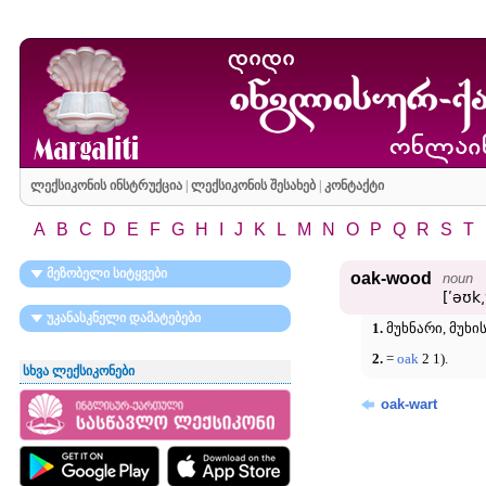
ლექსიკონის ინსტრუქცია
|
ლექსიკონის შესახებ
|
კონტაქტი
A
B
C
D
E
F
G
H
I
J
K
L
M
N
O
P
Q
R
S
T
მეზობელი სიტყვები
oak-wood
noun
[ʹəʊk
უკანასკნელი დამატებები
1.
მუხნარი, მუხი
2.
=
oak
2 1).
სხვა ლექსიკონები
oak-wart