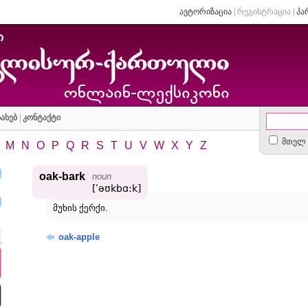
ავტორიზაცია
|
რეგისტრაცია
|
პა
ახებ
|
კონტაქტი
მთელ 
M
N
O
P
Q
R
S
T
U
V
W
X
Y
Z
oak-bark
noun
[ʹəʊkbɑ:k]
მუხის ქერქი.
oak-apple