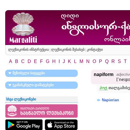
ლექსიკონის ინსტრუქცია
|
ლექსიკონის შესახებ
|
კონტაქტი
A
B
C
D
E
F
G
H
I
J
K
L
M
N
O
P
Q
R
S
T
მეზობელი სიტყვები
napiform
adjectiv
[ʹneɪp
უკანასკნელი დამატებები
ბოტ.
თალგამისებ
სხვა ლექსიკონები
Napierian