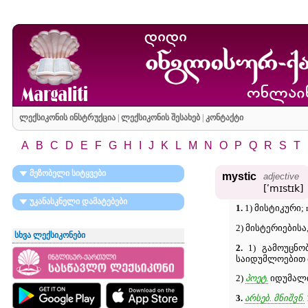
ლექსიკონის ინსტრუქცია
|
ლექსიკონის შესახებ
|
კონტაქტი
A
B
C
D
E
F
G
H
I
J
K
L
M
N
O
P
Q
R
S
T
მეზობელი სიტყვები
mystic
adjective
[ʹmɪstɪk]
უკანასკნელი დამატებები
1.
1) მისტიკური; 
2) მისტერიების
სხვა ლექსიკონები
2.
1) გამოუცნობ
საიდუმლოებით 
2)
პოეტ.
იდუმალი
3.
არსებ. მნიშვნ.