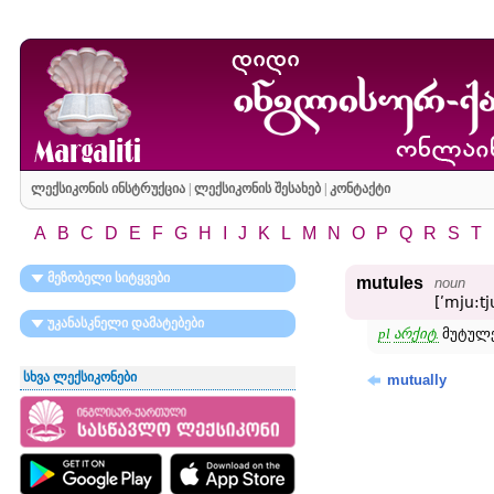
ლექსიკონის ინსტრუქცია
|
ლექსიკონის შესახებ
|
კონტაქტი
A
B
C
D
E
F
G
H
I
J
K
L
M
N
O
P
Q
R
S
T
მეზობელი სიტყვები
mutules
noun
[ʹmju:tj
უკანასკნელი დამატებები
pl
არქიტ.
მუტულე
სხვა ლექსიკონები
mutually