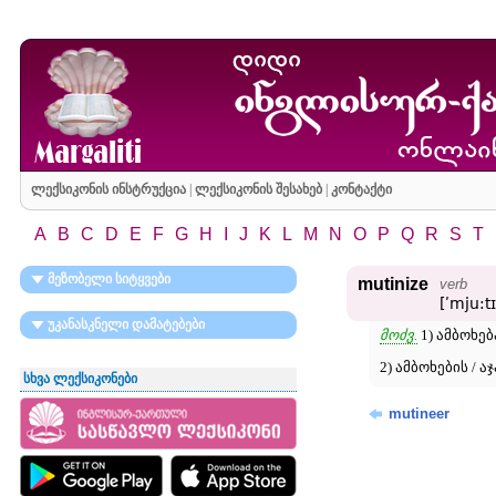
ლექსიკონის ინსტრუქცია
|
ლექსიკონის შესახებ
|
კონტაქტი
A
B
C
D
E
F
G
H
I
J
K
L
M
N
O
P
Q
R
S
T
მეზობელი სიტყვები
mutinize
verb
[ʹmju:t
უკანასკნელი დამატებები
მოძვ.
1) ამბოხებ
2) ამბოხების / ა
სხვა ლექსიკონები
mutineer