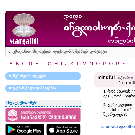
ლექსიკონის ინსტრუქცია
|
ლექსიკონის შესახებ
|
კონტაქტი
A
B
C
D
E
F
G
H
I
J
K
L
M
N
O
P
Q
R
S
T
მეზობელი სიტყვები
mindful
adjective
[ʹmaɪndf
უკანასკნელი დამატებები
1.
რომ ახსოვს
ვ
აქვს, რომ საფრ
სხვა ლექსიკონები
2.
ყურადღებით 
mindful of one's
შესრულებას.
mind-expandin